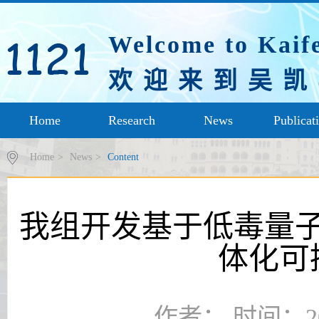
Welcome to Kaif
欢 迎 来 到 吴 凯
Home
Research
News
Publicat
Home
>
News
>
Content
我组开发基于低毒量
体化可
作者： 时间：20